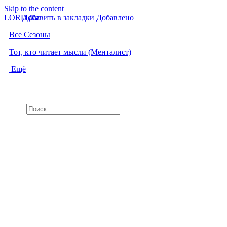
Skip to the content
LORD
Добавить в закладки
f
i
l
m
Добавлено
Все Сезоны
Тот, кто читает мысли (Менталист)
Ещё