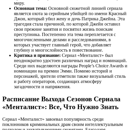
миру.
Основная тема:
Основной сюжетной линией сериала
является охота за серийным убийцей по имени Красный
Джон, который убил жену и дочь Патрика Джейна. Эта
трагедия стала причиной, по которой Джейн оставил
свои прежние занятия и посвятил жизнь поискам
преступника. Постепенно эта тема переплетается с
многочисленными делами и расследованиями, в
которых участвует главный герой, что добавляет
глубину и многослойность в повествование.
Критика и признание:
Сериал «Менталист» был
неоднократно удостоен различных наград и номинаций.
Среди них выделяются награды People’s Choice Awards и
номинации на премии Эмми. Помимо историй и
персонажей, зрители отметили также визуальный стиль
и работу операторов, создающих атмосферу
загадочности и напряжения.
Расписание Выхода Сезонов Сериала
«Менталист»: Все, Что Нужно Знать
Сериал «Менталист» завоевал популярность среди
поклонников криминальных драм своим интеллектуальным
подходом и захватывающими сюжетами. Благодаря