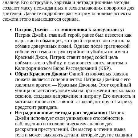
анализу. Его остроумие, харизма и нетрадиционные методы
создают массу неожиданных и захватывающих поворотов для
зрителей. Давайте подробнее рассмотрим основные аспекты
сюжета этого выдающегося сериала.
Патрик Джейн — от мошенника к консультанту:
Патрик Джейн, главный герой, ранее был известен как
шарлатан и обманщик, который строил свою жизнь на
обмане доверчивых людей. Однако после трагической
гибели его семьи от рук серийного убийцы по имени
Красный Джон, Патрик ставит перед собой цель
поймать этого убийцу, и становится консультантом в
Калифорнийском Бюро Расследований (КБР).
Образ Красного Джона:
Одной из ключевых завязок
сюжета является соперничество Патрика Джейна с его
заклятым врагом — Красным Джоном. Этот серийный
убийца остается неуловимым на протяжении нескольких
сезонов, создавая напряжение и интригу. Его личность и
мотивы становятся главной загадкой, которую Патрику
предстоит разгадать.
Нетрадиционные методы расследования:
Патрик
Джейн использует свои уникальные способности к
наблюдению и психологическому анализу для
раскрытия преступлений. Он мастер в чтении языка
тела и может выявлять детали, которые другие сыщики