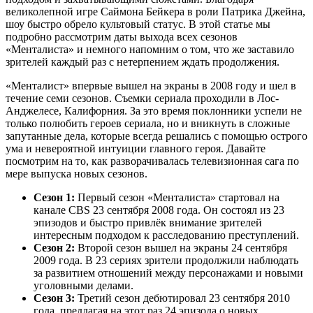
великолепной игре Саймона Бейкера в роли Патрика Джейна,
шоу быстро обрело культовый статус. В этой статье мы
подробно рассмотрим даты выхода всех сезонов
«Менталиста» и немного напомним о том, что же заставило
зрителей каждый раз с нетерпением ждать продолжения.
«Менталист» впервые вышел на экраны в 2008 году и шел в
течение семи сезонов. Съемки сериала проходили в Лос-
Анджелесе, Калифорния. За это время поклонники успели не
только полюбить героев сериала, но и вникнуть в сложные
запутанные дела, которые всегда решались с помощью острого
ума и невероятной интуиции главного героя. Давайте
посмотрим на то, как разворачивалась телевизионная сага по
мере выпуска новых сезонов.
Сезон 1:
Первый сезон «Менталиста» стартовал на
канале CBS 23 сентября 2008 года. Он состоял из 23
эпизодов и быстро привлёк внимание зрителей
интересным подходом к расследованию преступлений.
Сезон 2:
Второй сезон вышел на экраны 24 сентября
2009 года. В 23 сериях зрители продолжили наблюдать
за развитием отношений между персонажами и новыми
уголовными делами.
Сезон 3:
Третий сезон дебютировал 23 сентября 2010
года, предлагая на этот раз 24 эпизода о новых