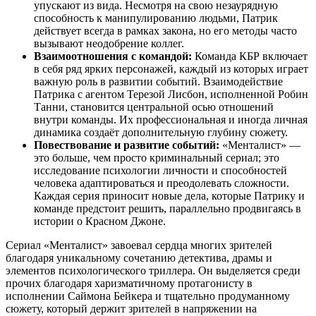
упускают из вида. Несмотря на свою незаурядную
способность к манипулированию людьми, Патрик
действует всегда в рамках закона, но его методы часто
вызывают неодобрение коллег.
Взаимоотношения с командой:
Команда КБР включает
в себя ряд ярких персонажей, каждый из которых играет
важную роль в развитии событий. Взаимодействие
Патрика с агентом Терезой Лисбон, исполненной Робин
Танни, становится центральной осью отношений
внутри команды. Их профессиональная и иногда личная
динамика создаёт дополнительную глубину сюжету.
Повествование и развитие событий:
«Менталист» —
это больше, чем просто криминальный сериал; это
исследование психологии личности и способностей
человека адаптироваться и преодолевать сложности.
Каждая серия приносит новые дела, которые Патрику и
команде предстоит решить, параллельно продвигаясь в
истории о Красном Джоне.
Сериал «Менталист» завоевал сердца многих зрителей
благодаря уникальному сочетанию детектива, драмы и
элементов психологического триллера. Он выделяется среди
прочих благодаря харизматичному протагонисту в
исполнении Саймона Бейкера и тщательно продуманному
сюжету, который держит зрителей в напряжении на