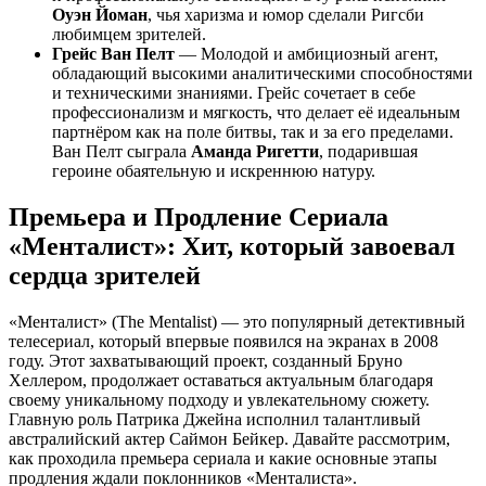
Оуэн Йоман
, чья харизма и юмор сделали Ригсби
любимцем зрителей.
Грейс Ван Пелт
— Молодой и амбициозный агент,
обладающий высокими аналитическими способностями
и техническими знаниями. Грейс сочетает в себе
профессионализм и мягкость, что делает её идеальным
партнёром как на поле битвы, так и за его пределами.
Ван Пелт сыграла
Аманда Ригетти
, подарившая
героине обаятельную и искреннюю натуру.
Премьера и Продление Сериала
«Менталист»: Хит, который завоевал
сердца зрителей
«Менталист» (The Mentalist) — это популярный детективный
телесериал, который впервые появился на экранах в 2008
году. Этот захватывающий проект, созданный Бруно
Хеллером, продолжает оставаться актуальным благодаря
своему уникальному подходу и увлекательному сюжету.
Главную роль Патрика Джейна исполнил талантливый
австралийский актер Саймон Бейкер. Давайте рассмотрим,
как проходила премьера сериала и какие основные этапы
продления ждали поклонников «Менталиста».