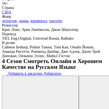
16+
Страна
США
Жанр
детектив
,
драма
,
криминал
,
триллер
Режиссер
Крис Лонг, Эрик Ланёвилль, Джон Шоуолтер
Перевод
ТВ3, Eng.Original, Universal Russia, Baibako
В ролях
Саймон Бейкер, Робин Танни, Тим Кан, Овайн Йомэн,
Аманда Ригетти, Рокмонд Данбар, Джо Адлер, Джон Трой
Донован, Онжаню Эллис, Майкл Гэстон
4 Сезон Смотреть Онлайн в Хорошем
Качестве на Русском Языке
Добавить в закладки
Добавлено