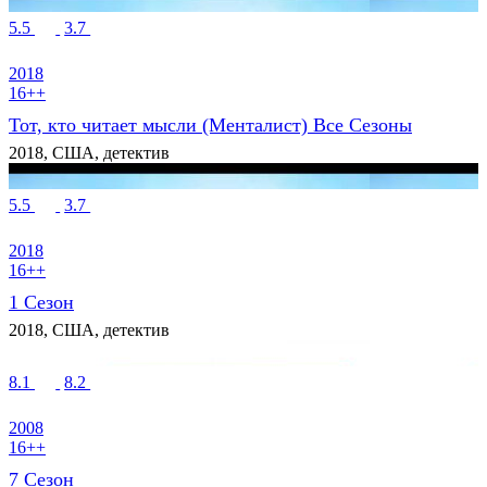
5.5
3.7
2018
16++
Тот, кто читает мысли (Менталист) Все Сезоны
2018, США, детектив
5.5
3.7
2018
16++
1 Сезон
2018, США, детектив
8.1
8.2
2008
16++
7 Сезон