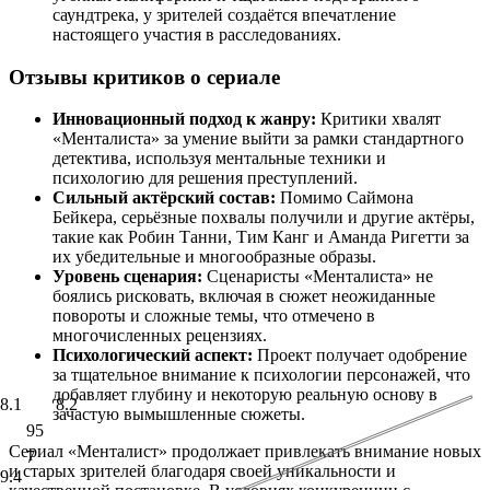
саундтрека, у зрителей создаётся впечатление
настоящего участия в расследованиях.
Отзывы критиков о сериале
Инновационный подход к жанру:
Критики хвалят
«Менталиста» за умение выйти за рамки стандартного
детектива, используя ментальные техники и
психологию для решения преступлений.
Сильный актёрский состав:
Помимо Саймона
Бейкера, серьёзные похвалы получили и другие актёры,
такие как Робин Танни, Тим Канг и Аманда Ригетти за
их убедительные и многообразные образы.
Уровень сценария:
Сценаристы «Менталиста» не
боялись рисковать, включая в сюжет неожиданные
повороты и сложные темы, что отмечено в
многочисленных рецензиях.
Психологический аспект:
Проект получает одобрение
за тщательное внимание к психологии персонажей, что
добавляет глубину и некоторую реальную основу в
8.1
8.2
зачастую вымышленные сюжеты.
95
Сериал «Менталист» продолжает привлекать внимание новых
7
и старых зрителей благодаря своей уникальности и
9.4