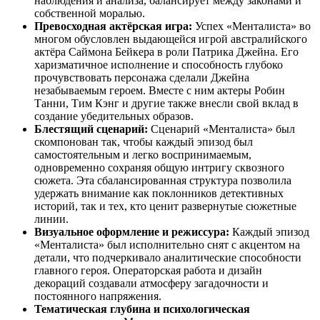
наблюдения и анализа, балансирует между законами и
собственной моралью.
Превосходная актёрская игра:
Успех «Менталиста» во
многом обусловлен выдающейся игрой австралийского
актёра Саймона Бейкера в роли Патрика Джейна. Его
харизматичное исполнение и способность глубоко
прочувствовать персонажа сделали Джейна
незабываемым героем. Вместе с ним актеры Робин
Танни, Тим Кэнг и другие также внесли свой вклад в
создание убедительных образов.
Блестящий сценарий:
Сценарий «Менталиста» был
скомпонован так, чтобы каждый эпизод был
самостоятельным и легко воспринимаемым,
одновременно сохраняя общую интригу сквозного
сюжета. Эта сбалансированная структура позволила
удержать внимание как поклонников детективных
историй, так и тех, кто ценит развернутые сюжетные
линии.
Визуальное оформление и режиссура:
Каждый эпизод
«Менталиста» был исполнительно снят с акцентом на
детали, что подчеркивало аналитические способности
главного героя. Операторская работа и дизайн
декораций создавали атмосферу загадочности и
постоянного напряжения.
Тематическая глубина и психологическая