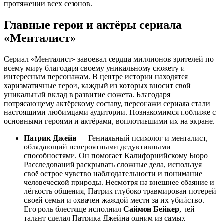
протяжении всех сезонов.
Главные герои и актёры сериала
«Менталист»
Сериал «Менталист» завоевал сердца миллионов зрителей по
всему миру благодаря своему уникальному сюжету и
интересным персонажам. В центре истории находятся
харизматичные герои, каждый из которых вносит свой
уникальный вклад в развитие сюжета. Благодаря
потрясающему актёрскому составу, персонажи сериала стали
настоящими любимцами аудитории. Познакомимся поближе с
основными героями и актёрами, воплотившими их на экране.
Патрик Джейн
— Гениальный психолог и менталист,
обладающий невероятными дедуктивными
способностями. Он помогает Калифорнийскому Бюро
Расследований раскрывать сложные дела, используя
своё острое чувство наблюдательности и понимание
человеческой природы. Несмотря на внешнее обаяние и
лёгкость общения, Патрик глубоко травмирован потерей
своей семьи и охвачен жаждой мести за их убийство.
Его роль блестяще исполнил
Саймон Бейкер
, чей
талант сделал Патрика Джейна одним из самых