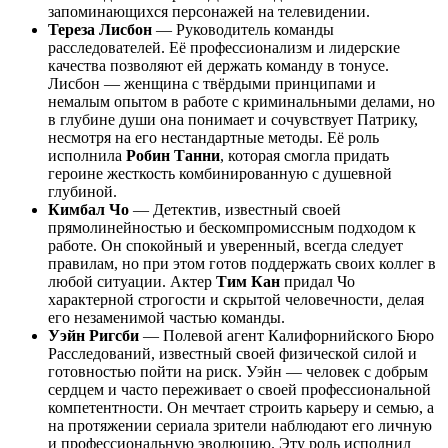
запоминающихся персонажей на телевидении.
Тереза Лисбон
— Руководитель команды
расследователей. Её профессионализм и лидерские
качества позволяют ей держать команду в тонусе.
Лисбон — женщина с твёрдыми принципами и
немалым опытом в работе с криминальными делами, но
в глубине души она понимает и сочувствует Патрику,
несмотря на его нестандартные методы. Её роль
исполнила
Робин Танни
, которая смогла придать
героине жесткость комбинированную с душевной
глубиной.
Кимбал Чо
— Детектив, известный своей
прямолинейностью и бескомпромиссным подходом к
работе. Он спокойный и уверенный, всегда следует
правилам, но при этом готов поддержать своих коллег в
любой ситуации. Актер
Тим Кан
придал Чо
характерной строгости и скрытой человечности, делая
его незаменимой частью команды.
Уэйн Ригсби
— Полевой агент Калифорнийского Бюро
Расследований, известный своей физической силой и
готовностью пойти на риск. Уэйн — человек с добрым
сердцем и часто переживает о своей профессиональной
компетентности. Он мечтает строить карьеру и семью, а
на протяжении сериала зрители наблюдают его личную
и профессиональную эволюцию. Эту роль исполнил