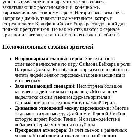
уникальному сплетению драматического сюжета,
захватывающих расследований и, конечно же,
харизматичному главному герою. История рассказывает о
Патрике Джейне, талантливом менталисте, который
сотрудничает с Калифорнийским бюро расследований для
поимки преступников. Но как же отзываются о сериале
критики и зрители, и за что именно его так полюбили?
Положительные отзывы зрителей
Неординарный главный герой:
Зрители часто
отмечают великолепную игру Саймона Бейкера в роли
Патрика Джейна. Его обаяние, сарказм и способность
читать людей делают персонажа запоминающимся и
интересным.
Захватывающий сценарий:
Несмотря на большое
количество детективных сериалов, «Менталист»
выделяется своим умением держать зрителя в
напряжении до последних минут каждой серии.
Динамика отношений между персонажами:
Многие
отмечают химию между Джейном и Терезой Лисбон,
которую играет Робин Танни. Их взаимодействие
добавляет сериалу теплоты и глубины.
Прекрасная атмосфера:
За счёт съемок в различных
уголках Калифорнии и тщательно подобранного