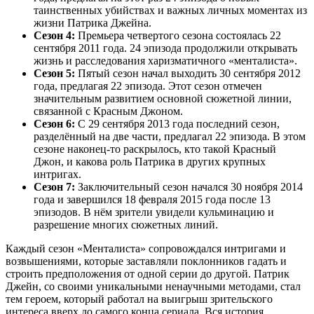
таинственных убийствах и важных личных моментах из
жизни Патрика Джейна.
Сезон 4:
Премьера четвертого сезона состоялась 22
сентября 2011 года. 24 эпизода продолжили открывать
жизнь и расследования харизматичного «менталиста».
Сезон 5:
Пятый сезон начал выходить 30 сентября 2012
года, предлагая 22 эпизода. Этот сезон отмечен
значительным развитием основной сюжетной линии,
связанной с Красным Джоном.
Сезон 6:
С 29 сентября 2013 года последний сезон,
разделённый на две части, предлагал 22 эпизода. В этом
сезоне наконец-то раскрылось, кто такой Красный
Джон, и какова роль Патрика в других крупных
интригах.
Сезон 7:
Заключительный сезон начался 30 ноября 2014
года и завершился 18 февраля 2015 года после 13
эпизодов. В нём зрители увидели кульминацию и
разрешение многих сюжетных линий.
Каждый сезон «Менталиста» сопровождался интригами и
возвышениями, которые заставляли поклонников гадать и
строить предположения от одной серии до другой. Патрик
Джейн, со своими уникальными ненаучными методами, стал
тем героем, который работал на выигрыш зрительского
интереса вверх до самого конца сериала. Вся история