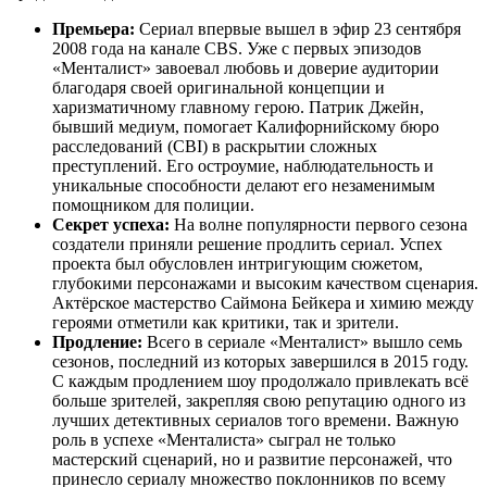
Премьера:
Сериал впервые вышел в эфир 23 сентября
2008 года на канале CBS. Уже с первых эпизодов
«Менталист» завоевал любовь и доверие аудитории
благодаря своей оригинальной концепции и
харизматичному главному герою. Патрик Джейн,
бывший медиум, помогает Калифорнийскому бюро
расследований (CBI) в раскрытии сложных
преступлений. Его остроумие, наблюдательность и
уникальные способности делают его незаменимым
помощником для полиции.
Секрет успеха:
На волне популярности первого сезона
создатели приняли решение продлить сериал. Успех
проекта был обусловлен интригующим сюжетом,
глубокими персонажами и высоким качеством сценария.
Актёрское мастерство Саймона Бейкера и химию между
героями отметили как критики, так и зрители.
Продление:
Всего в сериале «Менталист» вышло семь
сезонов, последний из которых завершился в 2015 году.
С каждым продлением шоу продолжало привлекать всё
больше зрителей, закрепляя свою репутацию одного из
лучших детективных сериалов того времени. Важную
роль в успехе «Менталиста» сыграл не только
мастерский сценарий, но и развитие персонажей, что
принесло сериалу множество поклонников по всему