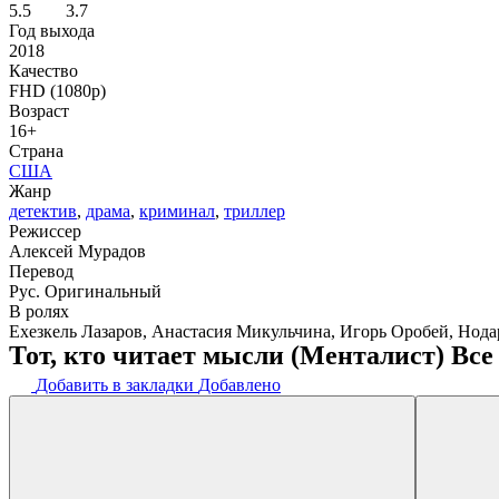
5.5
3.7
Год выхода
2018
Качество
FHD (1080p)
Возраст
16+
Страна
США
Жанр
детектив
,
драма
,
криминал
,
триллер
Режиссер
Алексей Мурадов
Перевод
Рус. Оригинальный
В ролях
Ехезкель Лазаров, Анастасия Микульчина, Игорь Оробей, Нода
Тот, кто читает мысли (Менталист) Вс
Добавить в закладки
Добавлено